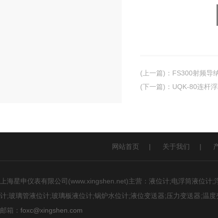
(上一篇)
：
FS300射频
(下一篇)
：
UQK-80连杆
网站首页
|
关于我们
|
上海星申仪表有限公司(www.xingshen.net)主营：液位计;电浮筒
计;玻璃管液位计;玻璃板液位计;锅炉水位计;液位变送器;压力变送器;温度
邮箱：
foxc@xingshen.com