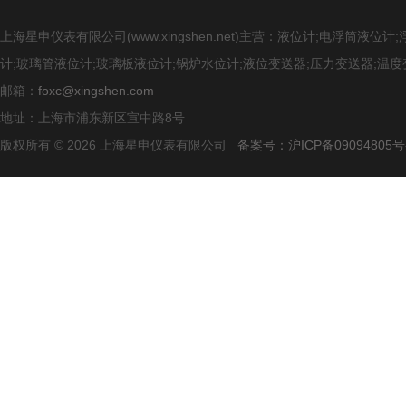
上海星申仪表有限公司(www.xingshen.net)主营：液位计;电浮筒
计;玻璃管液位计;玻璃板液位计;锅炉水位计;液位变送器;压力变送器;温度
邮箱：
foxc@xingshen.com
地址：上海市浦东新区宣中路8号
版权所有 © 2026 上海星申仪表有限公司
备案号：沪ICP备09094805号