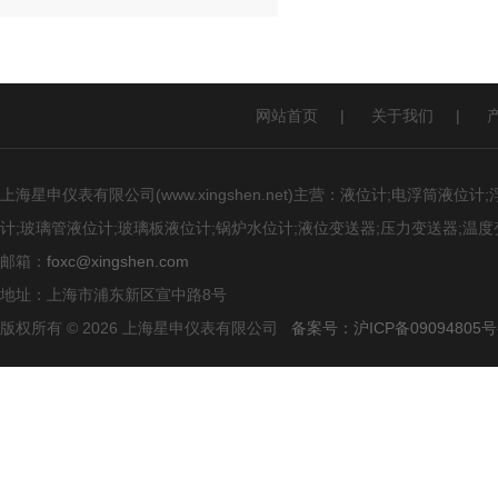
网站首页
|
关于我们
|
上海星申仪表有限公司(www.xingshen.net)主营：液位计;电浮筒
计;玻璃管液位计;玻璃板液位计;锅炉水位计;液位变送器;压力变送器;温度
邮箱：
foxc@xingshen.com
地址：上海市浦东新区宣中路8号
版权所有 © 2026 上海星申仪表有限公司
备案号：沪ICP备09094805号