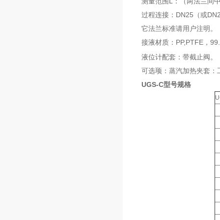
测量范围L：（两法兰间中必距C
过程连接：DN25（或DN2
它法兰标准请用户注明。
接液材质：PP,PTFE，99.
液位计配套：带截止阀。
可选顼：蒸汽加热夹套：工作
UGS-C型号规格
U