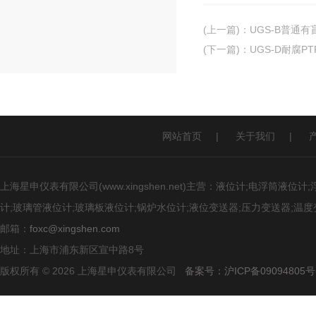
(上一篇)
：
UGS-B普通
(下一篇)
：
UGS-D耐腐
网站首页
|
关于我们
|
上海星申仪表有限公司(www.xingshen.net)主营：液位计;电浮筒
计;玻璃管液位计;玻璃板液位计;锅炉水位计;液位变送器;压力变送器;温度
邮箱：
foxc@xingshen.com
地址：上海市浦东新区宣中路8号
版权所有 © 2026 上海星申仪表有限公司
备案号：沪ICP备09094805号