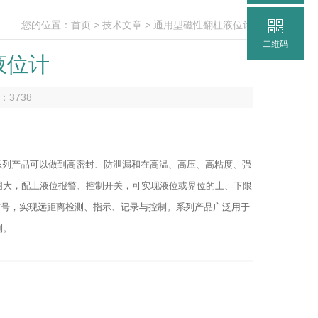
您的位置：
首页
>
技术文章
> 通用型磁性翻柱液位计
二维码
液位计
数：
3738
。系列产品可以做到高密封、防泄漏和在高温、高压、高粘度、强
围大，配上液位报警、控制开关，可实现液位或界位的上、下限
准信号，实现远距离检测、指示、记录与控制。系列产品广泛用于
制。