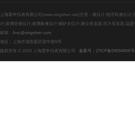
上海星申仪表有限公司(www.xingshen.net)主营：液位计;电浮筒
计;玻璃管液位计;玻璃板液位计;锅炉水位计;液位变送器;压力变送器;温度
邮箱：
foxc@xingshen.com
地址：上海市浦东新区宣中路8号
版权所有 © 2026 上海星申仪表有限公司
备案号：沪ICP备09094805号