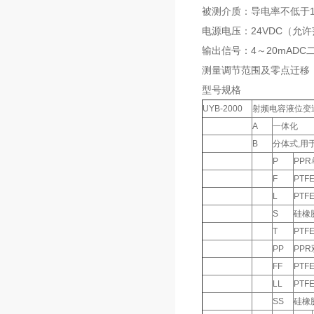
被测介质：导电率不低于1
电源电压：24VDC（允许
输出信号：4～20mAD
测量调节范围及零点迁移：
型号规格
UYB-2000
射频电容液位变
A
一体化
B
分体式,用
P
PP
F
PTF
L
PTF
S
硅橡
T
PT
PP
PP
FF
PTF
LL
PTF
SS
硅橡