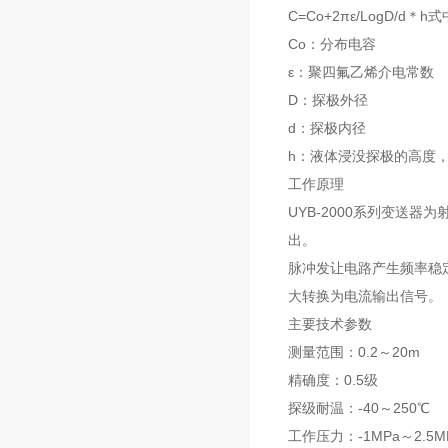
C=Co+2πε/LogD/d＊
Co：分布电容
ε：聚四氟乙烯介电常数
D：探极外径
d：探极内径
h：液体浸没探极的高度，
工作原理
UYB-2000系列变送
出。
脉冲发让电路产生频率稳
大转换为电流输出信号
主要技术参数
测量范围：0.2～20m
精确度：0.5级
探级耐温：-40～250℃
工作压力：-1MPa～2.5