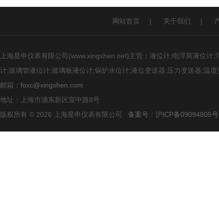
网站首页
|
关于我们
|
上海星申仪表有限公司(www.xingshen.net)主营：液位计;电浮筒
计;玻璃管液位计;玻璃板液位计;锅炉水位计;液位变送器;压力变送器;温度
邮箱：
foxc@xingshen.com
地址：上海市浦东新区宣中路8号
版权所有 © 2026 上海星申仪表有限公司
备案号：沪ICP备09094805号