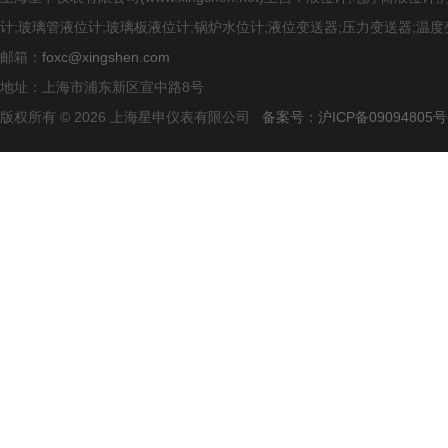
计;玻璃管液位计;玻璃板液位计;锅炉水位计;液位变送器;压力变送器;温度
邮箱：
foxc@xingshen.com
地址：上海市浦东新区宣中路8号
版权所有 © 2026 上海星申仪表有限公司
备案号：沪ICP备09094805号