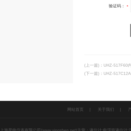
验证码：
(上一篇)
：
UHZ-517F
(下一篇)
：
UHZ-517C1
网站首页
|
关于我们
|
上海星申仪表有限公司(www.xingshen.net)主营：液位计;电浮筒