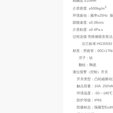
精确度:±10mm
3
介质密度: ≥500kg/m
环境振动：频率≤25Hz 振
跟随速度: ≤0.08m/s
介质粘度: ≤0.4Pa.s
过程连接:旁路侧面安装法兰:D
法兰标准:HG20592～
材质：旁路管：00Cr17Ni
浮子：钛
翻柱：陶瓷
液位报警（控制）开关
开关类型：凸轮磁驱动
触点容量：10A 250VA
环境温度：-50～180℃
防护等级：IP65
防爆标志：隔爆型ExdIIB